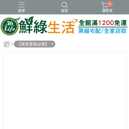
0
選單
搜尋
購物車
冷凍
新品
虱目魚肚
蝦類
調理
【美安會員必推】