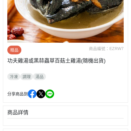
商品編號：
EZRW7
贈品
功夫雞湯或黑蒜蟲草百菇土雞湯(隨機出貨)
冷凍
調理
湯品
分享商品到
商品詳情