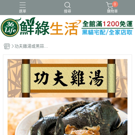
0
選單
搜尋
購物車
冷凍
新品
虱目魚肚
蝦類
調理
功夫雞湯或黑蒜蟲
草百菇土雞湯(隨機
出貨)