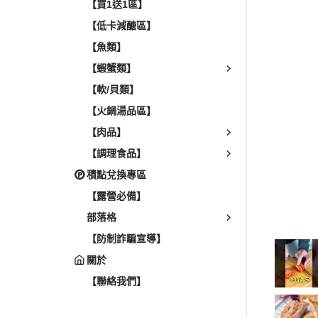
【買1送1區】
【低卡減醣區】
【魚類】
【蝦蟹類】
【軟/貝類】
【火鍋湯品區】
【肉品】
【調理食品】
積點兌換專區
【露營必備】
部落格
【防制詐騙宣導】
關於
【聯絡我們】