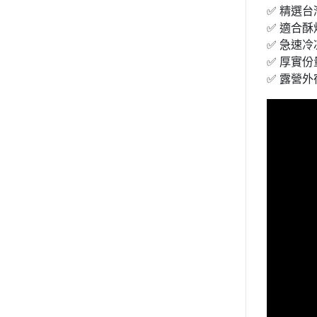
✅ 精選
✅ 適合
✅ 急速
✅ 厚實份
✅ 露營