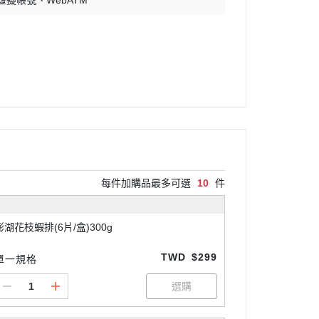
 虛擬帳號
WebATM
每件加購品最多可選
10
件
澎湖花枝蝦排(6片/盒)300g
TWD
$299
單一規格