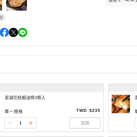
信用卡
ATM
理
購
澎湖花枝蝦油條3條入
TWD
$235
單一規格