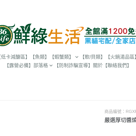
【低卡減醣區】
【魚類】
【蝦蟹類】
【軟/貝類】
【火鍋湯品區
【露營必備】
部落格
【防制詐騙宣導】
關於
【聯絡我們】
蝦仁
牛肉
最近消息
羊肉
鮮綠小知識
豬肉
鮮綠料理教室
雞鴨肉
商品編號：
RGX
嚴選厚切醬燒