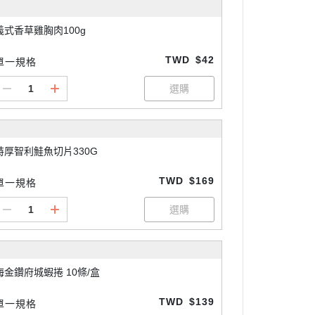
義式香草雞胸肉100g
TWD
$42
單一規格
特厚智利鮭魚切片330G
TWD
$169
單一規格
海金鑽府城蝦捲 10條/盒
TWD
$139
單一規格