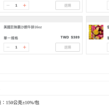
美國巨無霸沙朗牛排16oz
TWD
$389
單一規格
情
：150公克±10%/包