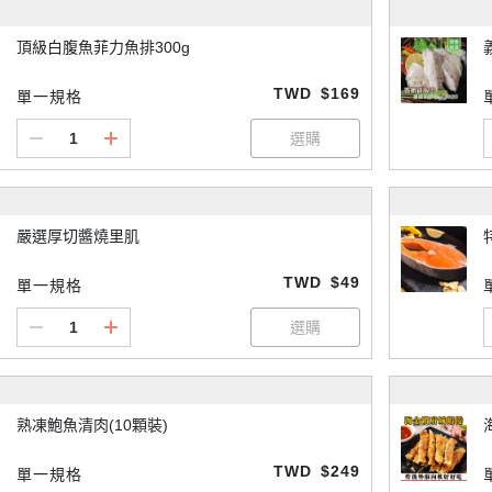
頂級白腹魚菲力魚排300g
TWD
$169
單一規格
嚴選厚切醬燒里肌
TWD
$49
單一規格
熟凍鮑魚清肉(10顆裝)
TWD
$249
單一規格