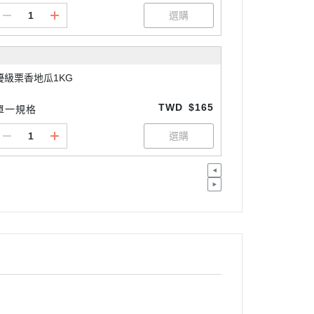
優級栗香地瓜1KG
TWD
$165
單一規格