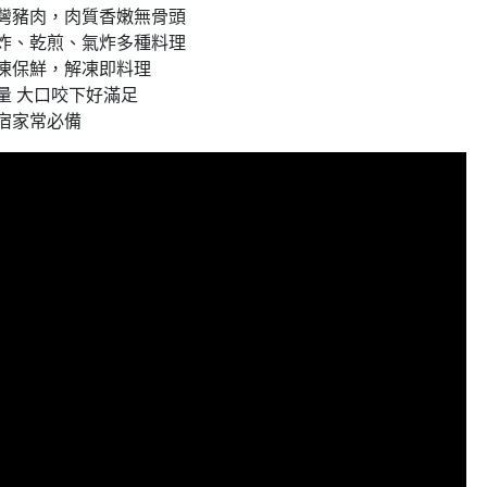
台灣豬肉，肉質香嫩無骨頭
酥炸、乾煎、氣炸多種料理
冷凍保鮮，解凍即料理
量 大口咬下好滿足
外宿家常必備