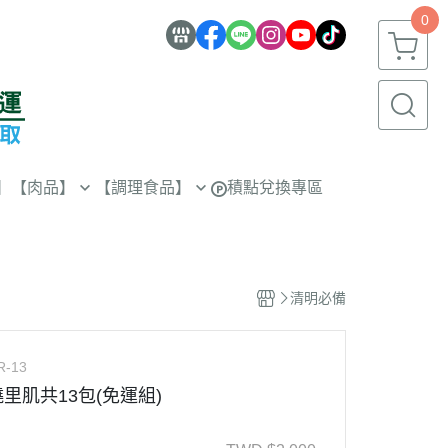
0
】
【肉品】
【調理食品】
積點兌換專區
【炸物類】
解凍即食
暖心湯品
清明必備
R-13
里肌共13包(免運組)