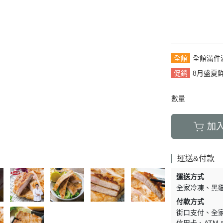
全館
全館滿件
促銷
8月盛夏
數量
加
運送&付款
運送方式
全家冷凍
黑
付款方式
街口支付
全