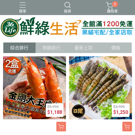
0
選單
搜尋
購物車
冷凍
新品
虱目魚肚
蝦類
調理
綜合排行
熱銷排行
最新上架
價格
$5,990
$3,900
$1,188
$1,250