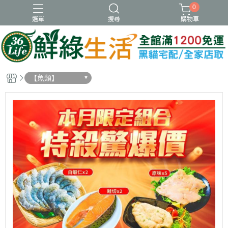
0
選單
搜尋
購物車
冷凍
新品
虱目魚肚
蝦類
調理
【魚類】