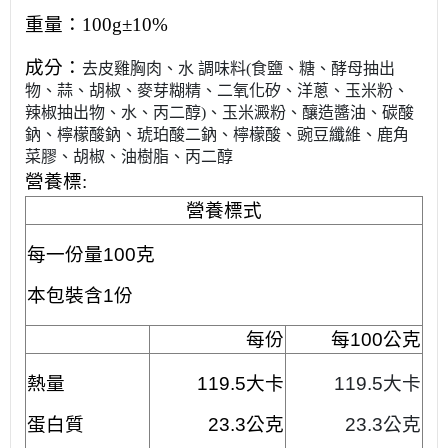
重量：
100g±10%
成分：
去皮雞胸肉、水 調味料
(
食鹽、糖、酵母抽出
物、蒜、胡椒、麥芽糊精、二氧化矽、洋蔥、玉米粉、
辣椒抽出物、水、丙二醇
)
、玉米澱粉、釀造醬油、碳酸
鈉、檸檬酸鈉、琥珀酸二鈉、檸檬酸、豌豆纖維、鹿角
菜膠、胡椒、
油樹脂、丙二醇
營養標:
營養標式
每一份量100克
本包裝含1份
每份
每100公克
熱量
119.5大卡
119.5大卡
蛋白質
23.3公克
23.3公克