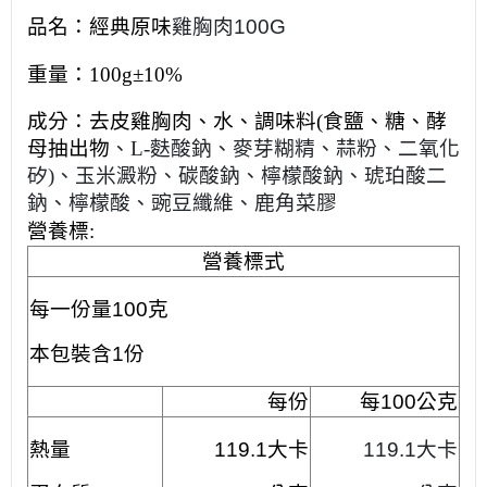
品名：經典原味
雞胸肉100G
重量：
100g±10%
成分：
去皮雞胸肉、水、調味料(食鹽、糖、酵
母抽出物
、
L-麩酸鈉
、
麥芽糊精、蒜粉
、二氧化
矽)
、玉米澱粉
、碳酸鈉
、
檸檬酸鈉、琥珀酸二
鈉、檸檬酸、豌豆纖維、鹿角菜膠
營養標:
營養標式
每一份量100克
本包裝含1份
每份
每100公克
熱量
119.1大卡
119.1大卡