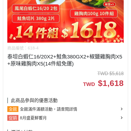
商品編號：
618-4
泰坦白蝦仁16/20X2+鮭魚380GX2+椒鹽雞胸肉X5
+原味雞胸肉X5(14件組免運)
TWD
$
5,618
$
1,618
TWD
此商品參與的優惠活動
全館
全館滿件滿額活動，請查閱詳情
促銷
8月盛夏鮮饗月