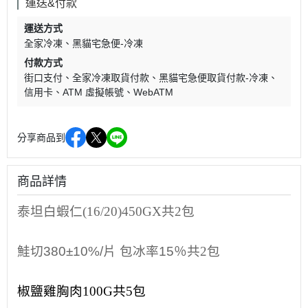
運送&付款
運送方式
全家冷凍
黑貓宅急便-冷凍
付款方式
街口支付
全家冷凍取貨付款
黑貓宅急便取貨付款-冷凍
信用卡
ATM 虛擬帳號
WebATM
分享商品到
商品詳情
泰坦白蝦仁(16/20)450GX
共
2
包
鮭切
380±10%/片 包冰率15％
共
2
包
椒鹽雞胸肉100G
共
5
包