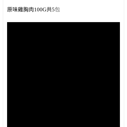
原味雞胸肉
100G
共5
包