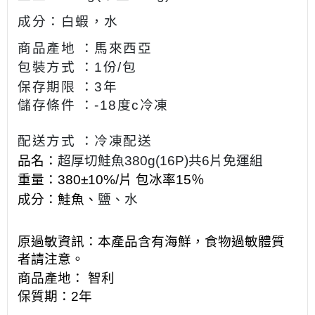
成分：白蝦，水
商品產地 ：馬來西亞
包裝方式
：1份/包
保存期限 ：3年
儲存條件 ：-18度c冷凍
配送方式 ：冷凍配送
品名：
超厚切鮭魚380g(16P)共6片免運組
重量：
380±10%/片 包冰率15％
成分：
鮭魚、
鹽
、水
原過敏資訊：本產品含有海鮮，食物過敏體質
者請注意。
商品產地： 智利
保質期：2年