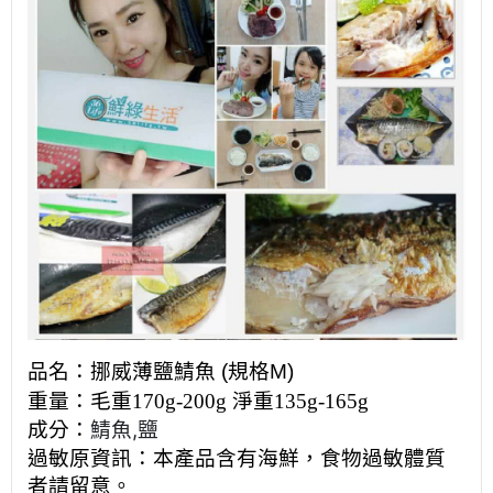
品名：
挪威薄鹽鯖魚 (規格M)
重量：
毛重170g-200g 淨重135g-165g
鯖魚,鹽
成分：
過敏原資訊：本產品含有海鮮，食物過敏體質
者請留意。