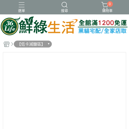
0
選單
搜尋
購物車
冷凍
新品
虱目魚肚
蝦類
調理
【低卡減醣區】